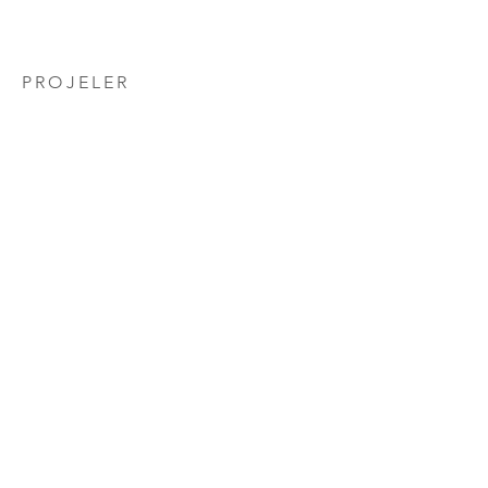
CM2 Mimarlık
PROJELER